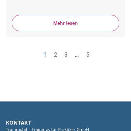
Mehr lesen
1
2
3
…
5
KONTAKT
Trainmobil – Trainings für Praktiker GmbH