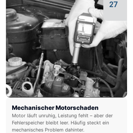
27
Mechanischer Motorschaden
Motor läuft unruhig, Leistung fehlt – aber der
Fehlerspeicher bleibt leer. Häufig steckt ein
mechanisches Problem dahinter.