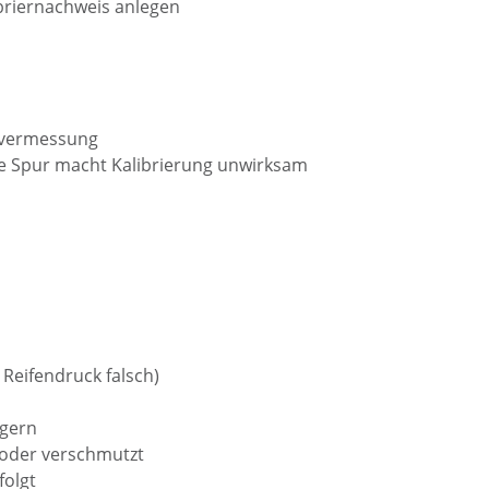
ibriernachweis anlegen
svermessung
he Spur macht Kalibrierung unwirksam
Reifendruck falsch)
agern
 oder verschmutzt
folgt